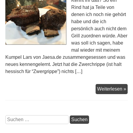
Kennt ihr das? So ein
Rind hat ja Teile von
denen ich noch nie gehört
habe und die ich
persönlich auch nicht dem
Grill zuordnen würde. Aber
was soll ich sagen, habe
mal wieder mit meinem
Kumpel Lars von Jaesa.de zusammengesessen und was
neues kennengelernt. Jetzt hat die Zwerchrippe (ist halt
hessisch für “Zwergrippe”) nichts […]
Zw
Weiterlesen »
Suchen
nach: