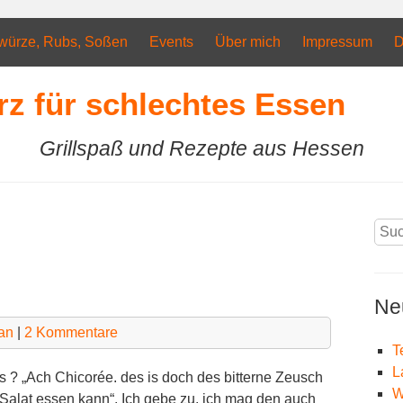
würze, Rubs, Soßen
Events
Über mich
Impressum
D
rz für schlechtes Essen
Grillspaß und Rezepte aus Hessen
Suc
nach
Ne
an
|
2 Kommentare
T
L
s ? „Ach Chicorée. des is doch des bitterne Zeusch
W
 Salat essen kann“. Ich gebe zu, ich mag den auch