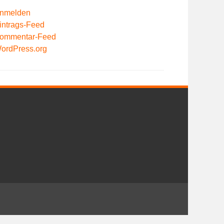
nmelden
intrags-Feed
ommentar-Feed
ordPress.org