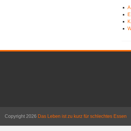
A
E
K
W
Copyright 2026
Das Leben ist zu kurz für schlechtes Essen