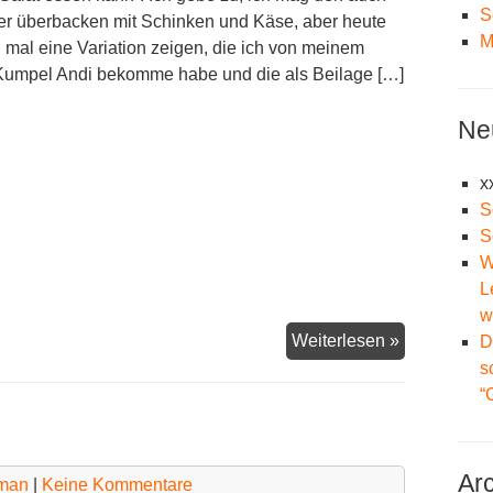
S
der überbacken mit Schinken und Käse, aber heute
M
h mal eine Variation zeigen, die ich von meinem
Kumpel Andi bekomme habe und die als Beilage […]
Ne
x
S
S
W
L
w
Chicorée
Weiterlesen »
D
mal
s
anders
“
Ar
lman
|
Keine Kommentare