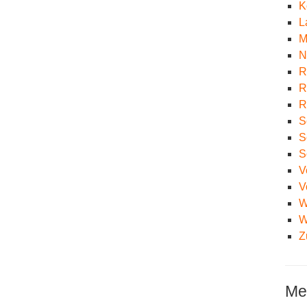
K
L
M
N
R
R
R
S
S
S
V
V
W
W
Z
Me