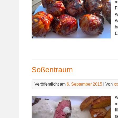
m
F
W
W
h
E
Soßentraum
Veröffentlicht am
6. September 2015
| Von
x
W
m
f
s