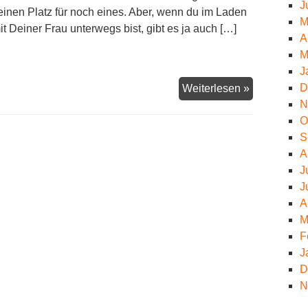
J
einen Platz für noch eines. Aber, wenn du im Laden
M
it Deiner Frau unterwegs bist, gibt es ja auch […]
A
M
J
D
Soßentrau
Weiterlesen »
N
O
S
A
J
J
A
M
F
J
D
N