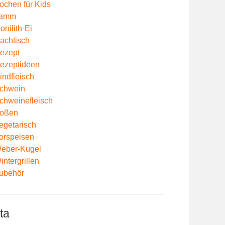
ochen für Kids
amm
onilith-Ei
achtisch
ezept
ezeptideen
indfleisch
chwein
chweinefleisch
oßen
egetarisch
orspeisen
eber-Kugel
intergrillen
ubehör
ta