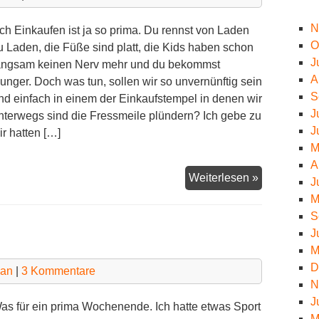
N
ch Einkaufen ist ja so prima. Du rennst von Laden
O
u Laden, die Füße sind platt, die Kids haben schon
J
angsam keinen Nerv mehr und du bekommst
A
unger. Doch was tun, sollen wir so unvernünftig sein
S
nd einfach in einem der Einkaufstempel in denen wir
J
nterwegs sind die Fressmeile plündern? Ich gebe zu
J
ir hatten […]
M
A
Krasse
Weiterlesen »
J
Beilage
M
S
J
M
D
man
|
3 Kommentare
N
J
as für ein prima Wochenende. Ich hatte etwas Sport
M