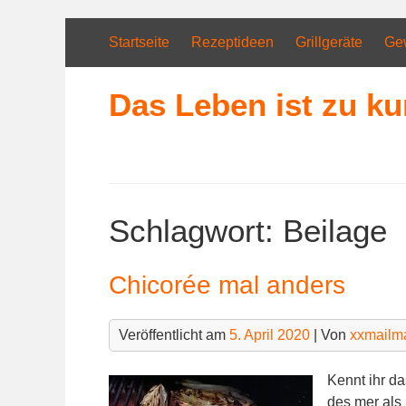
Skip
to
Startseite
Rezeptideen
Grillgeräte
Ge
content
Das Leben ist zu ku
Schlagwort:
Beilage
Chicorée mal anders
Veröffentlicht am
5. April 2020
| Von
xxmailm
Kennt ihr da
des mer als