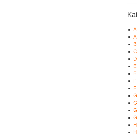
Ka
A
A
B
C
D
E
E
F
F
G
G
Gr
G
H
H