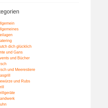
tegorien
llgemein
llgemeines
eilagen
atering
utch dich glücklich
nte und Gans
vents und Bücher
isch
isch und Meerestiere
asgrill
ewürze und Rubs
ill
rillgeräte
andwerk
uhn