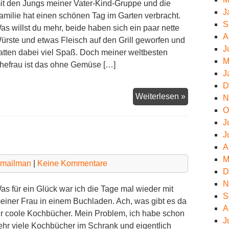
it den Jungs meiner Vater-Kind-Gruppe und die
J
amilie hat einen schönen Tag im Garten verbracht.
S
as willst du mehr, beide haben sich ein paar nette
A
ürste und etwas Fleisch auf den Grill geworfen und
J
atten dabei viel Spaß. Doch meiner weltbesten
M
hefrau ist das ohne Gemüse […]
J
D
Moink
Weiterlesen »
N
Balls
O
J
J
A
M
xmailman
|
Keine Kommentare
D
N
as für ein Glück war ich die Tage mal wieder mit
S
einer Frau in einem Buchladen. Ach, was gibt es da
A
ür coole Kochbücher. Mein Problem, ich habe schon
J
ehr viele Kochbücher im Schrank und eigentlich