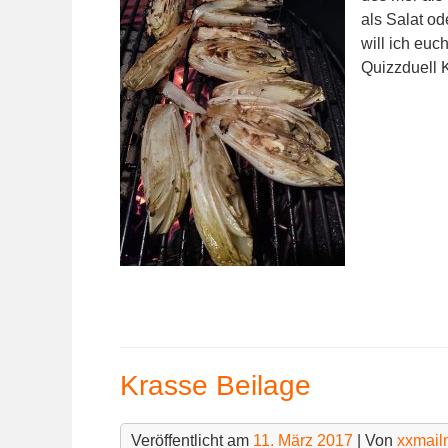
als Salat o
will ich euc
Quizzduell 
Krasse Beilage
Veröffentlicht am
11. März 2017
| Von
xxmai